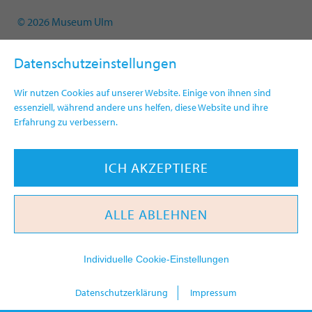
© 2026 Museum Ulm
Datenschutzeinstellungen
Wir nutzen Cookies auf unserer Website. Einige von ihnen sind
essenziell, während andere uns helfen, diese Website und ihre
Erfahrung zu verbessern.
ICH AKZEPTIERE
ALLE ABLEHNEN
Individuelle Cookie-Einstellungen
heute
Datenschutzerklärung
Impressum