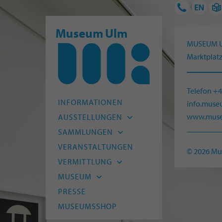
Museum Ulm
MUSEUM 
Marktplatz
Telefon +
INFORMATIONEN
info.mus
www.muse
AUSSTELLUNGEN
Aktuell
SAMMLUNGEN
Vorschau
Archäologie
VERANSTALTUNGEN
© 2026 M
Archiv
Alte Kunst
VERMITTLUNG
Moderne
Kitas und Schulen
MUSEUM
HfG-Archiv
Kinder und Familien
Leitbild
PRESSE
Naturmuseum Ulm
Junge Menschen
Team
MUSEUMSSHOP
Museum Digital
Erwachsene
Freunde