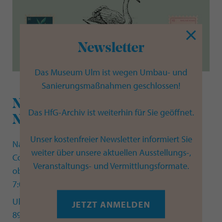
Newsletter
Das Museum Ulm ist wegen Umbau- und
Sanierungsmaßnahmen geschlossen!
Nature Journal Club at Ulm
Das HfG-Archiv ist weiterhin für Sie geöffnet.
Natural History Museum
Unser kostenfreier Newsletter informiert Sie
Nature Journal Club
weiter über unsere aktuellen Ausstellungs-,
Collaborative drawing and exploration of natural
Veranstaltungs- und Vermittlungsformate.
objects
7:00 p.m. to 9:00 p.m.
Ulm Natural History Museum, Kornhausgasse 3,
JETZT ANMELDEN
89073 Ulm