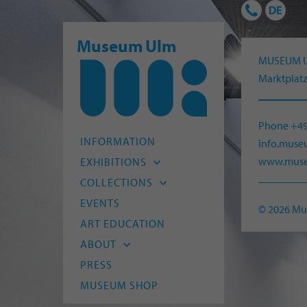
Museum Ulm
MUSEUM 
Marktplatz
Phone +49
INFORMATION
info.mus
www.muse
EXHIBITIONS
Current
COLLECTIONS
Upcoming
Archaeology
EVENTS
© 2026 M
Past
Old Masters
ART EDUCATION
Modern Art
ABOUT
HfG Ulm
Mission Statement
PRESS
Provenance Research
Team
MUSEUM SHOP
Conservation
Friends