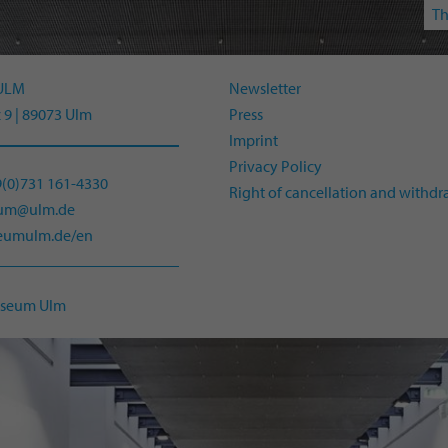
Th
ULM
Newsletter
 9 | 89073 Ulm
Press
Imprint
Privacy Policy
(0)731 161-4330
Right of cancellation and withdr
eum@ulm.de
umulm.de/en
useum Ulm