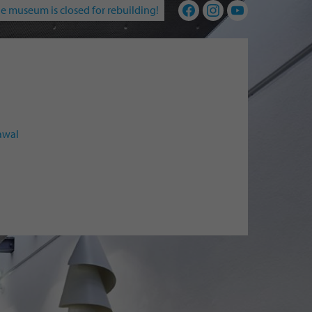
e museum is closed for rebuilding!
awal