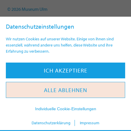
© 2026 Museum Ulm
Datenschutzeinstellungen
Wir nutzen Cookies auf unserer Website. Einige von ihnen sind
essenziell, während andere uns helfen, diese Website und ihre
Erfahrung zu verbessern.
ICH AKZEPTIERE
ALLE ABLEHNEN
Individuelle Cookie-Einstellungen
heute
Datenschutzerklärung
Impressum