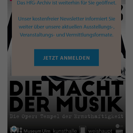
Das HfG-Archiv ist weiterhin für Sie geöffnet.
Unser kostenfreier Newsletter informiert Sie
weiter über unsere aktuellen Ausstellungs-,
Veranstaltungs- und Vermittlungsformate.
JETZT ANMELDEN