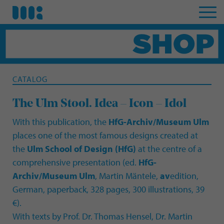
CATALOG
The Ulm Stool. Idea – Icon – Idol
With this publication, the
HfG-Archiv/Museum Ulm
places one of the most famous designs created at
the
Ulm School of Design
(HfG)
at the centre of a
comprehensive presentation (ed.
HfG-
Archiv/Museum Ulm
, Martin Mäntele,
av
edition,
German, paperback, 328 pages, 300 illustrations, 39
€).
With texts by Prof. Dr. Thomas Hensel, Dr. Martin