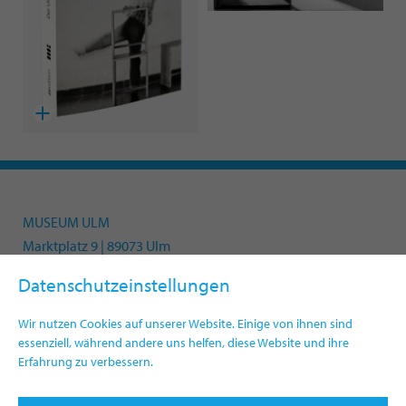
MUSEUM ULM
Marktplatz 9 | 89073 Ulm
Datenschutzeinstellungen
Phone +49(0)731 161-4330
Wir nutzen Cookies auf unserer Website. Einige von ihnen sind
info.museum@ulm.de
essenziell, während andere uns helfen, diese Website und ihre
www.museumulm.de/en
Erfahrung zu verbessern.