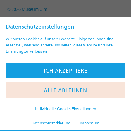
© 2026 Museum Ulm
Datenschutzeinstellungen
Wir nutzen Cookies auf unserer Website. Einige von ihnen sind
essenziell, während andere uns helfen, diese Website und ihre
Erfahrung zu verbessern.
ICH AKZEPTIERE
ALLE ABLEHNEN
Individuelle Cookie-Einstellungen
heute
Datenschutzerklärung
Impressum