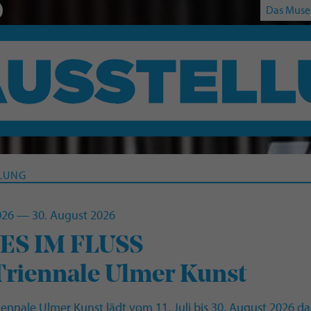
Das Muse
LUNG
2026 — 30. August 2026
:
ES IM FLUSS
Triennale Ulmer Kunst
riennale Ulmer Kunst lädt vom 11. Juli bis 30. August 2026 d