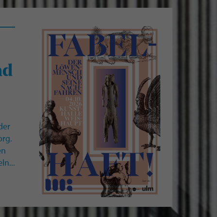
nd
der
org.
en
ln...