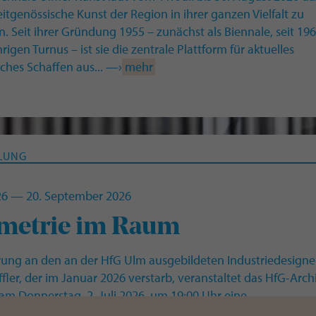
zeitgenössische Kunst der Region in ihrer ganzen Vielfalt zu
. Seit ihrer Gründung 1955 – zunächst als Biennale, seit 19
rigen Turnus – ist sie die zentrale Plattform für aktuelles
sches Schaffen aus... —›
mehr
LUNG
026 — 20. September 2026
metrie im Raum
rung an den an der HfG Ulm ausgebildeten Industriedesigne
ffler, der im Januar 2026 verstarb, veranstaltet das HfG-Archi
m Donnerstag, 2. Juli 2026, um 19:00 Uhr eine
ranstaltung. An diesem Abend wird zudem die Präsentatio