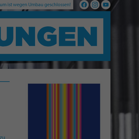
um ist wegen Umbau geschlossen!
azu