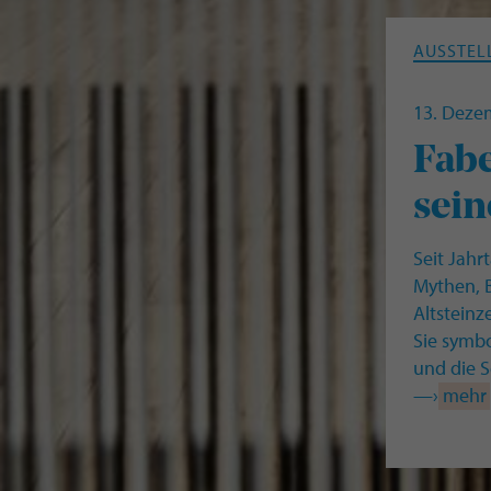
AUSSTEL
13. Deze
Fab
sein
Seit Jah
Mythen, 
Altsteinz
Sie symbo
und die S
—›
mehr