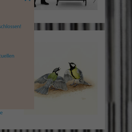
chlossen!
tuellen
e
,
ie