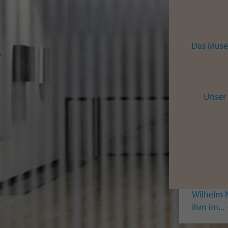
„Geometri
Auswahl.
Das Muse
AUSSTEL
Unser 
19. April
Voge
Neue Son
Vielfalt“
Formen, F
Künstler i
Wilhelm N
ihm im..