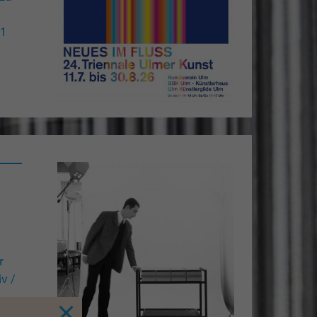
61
r
v /
n