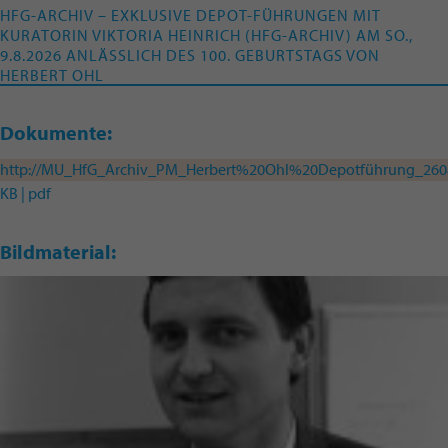
HFG-ARCHIV – EXKLUSIVE DEPOT-FÜHRUNGEN MIT
KURATORIN VIKTORIA HEINRICH (HFG-ARCHIV) AM SO.,
9.8.2026 ANLÄSSLICH DES 100. GEBURTSTAGS VON
HERBERT OHL
Dokumente:
http://MU_HfG_Archiv_PM_Herbert%20Ohl%20Depotführung_260
KB | pdf
Bildmaterial: