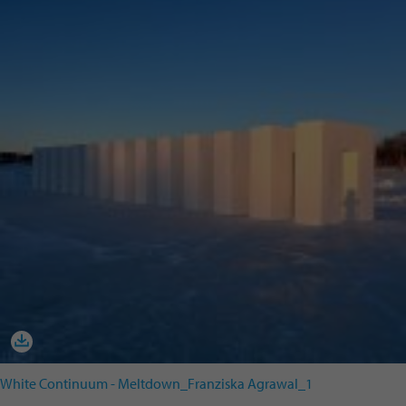
White Continuum - Meltdown_Franziska Agrawal_1