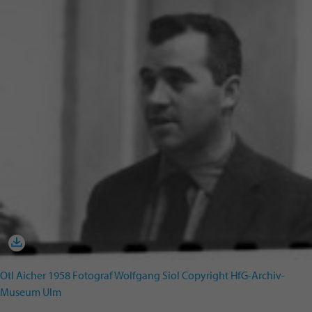
Otl Aicher 1958 Fotograf Wolfgang Siol Copyright HfG-Archiv-
Museum Ulm