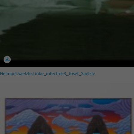
Heimpel,Saelzle,Linke_infectme3_Josef_Saelzle