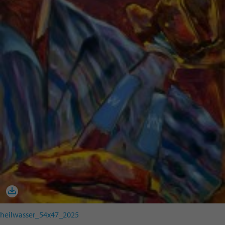
heilwasser_54x47_2025