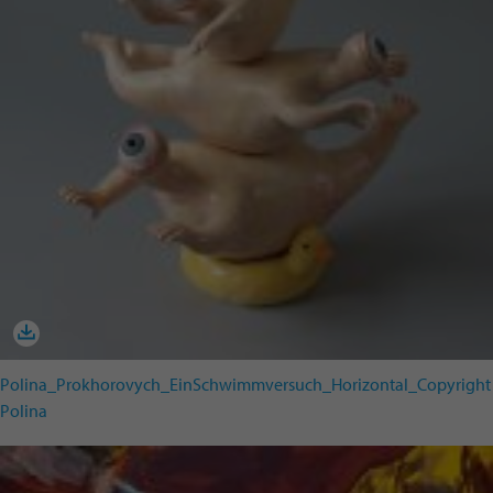
Polina_Prokhorovych_EinSchwimmversuch_Horizontal_Copyright
Polina