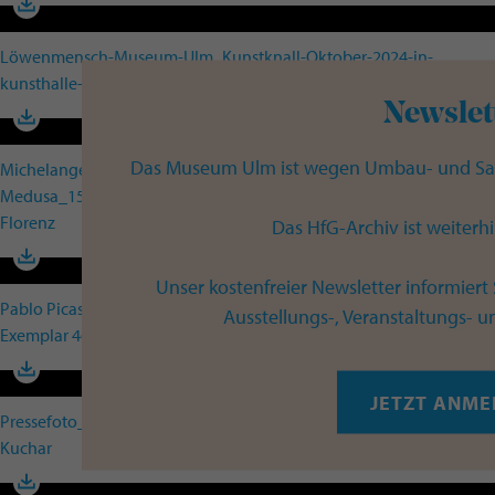
Löwenmensch-Museum-Ulm_Kunstknall-Oktober-2024-in-
kunsthalle-weishaupt_Foto_Matthias-Schmiedel
Newslet
Das Museum Ulm ist wegen Umbau- und S
Michelangelo Merisi da Caravaggio_Das Haupt der
Medusa_1597_Öl auf Leinwand auf Holz_ © Gallerie degli Uffizi_
Florenz
Das HfG-Archiv ist weiterhi
Unser kostenfreier Newsletter informiert 
Pablo Picasso_ Musizierender Faun Nr4_ 1948_ Lithographie,
Ausstellungs-, Veranstaltungs- 
Exemplar 4650_ Museum Ulm
JETZT ANME
Pressefoto_Löwenmensch (Büste)_Museum Ulm_Foto_Oleg
Kuchar