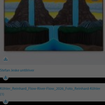
Stefan Jeske untilriver
Köhler_Reinhard_Flow-River-Flow_2026_Foto_Reinhard-Köhler
(1)