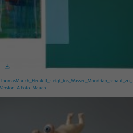
ThomasMauch_Heraklit_steigt_ins_Wasser._Mondrian_schaut_zu_
Version_A.Foto_Mauch