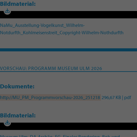
Bildmaterial:
NaMu_Ausstellung-Vogelkunst_Wilhelm-
Notdurfth_Kohlmeisenstreit_Copyright-Wilhelm-Nothdurfth
VORSCHAU: PROGRAMM MUSEUM ULM 2026
Dokumente:
http://MU_PM_Programmvorschau-2026_251218
296,67 KB | pdf
Bildmaterial:
Museum-Ulm_DA-Archäo_EG_Finales Rendering_Bok-und-