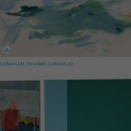
LydianeLutz_Verwoben_LydianeLutz