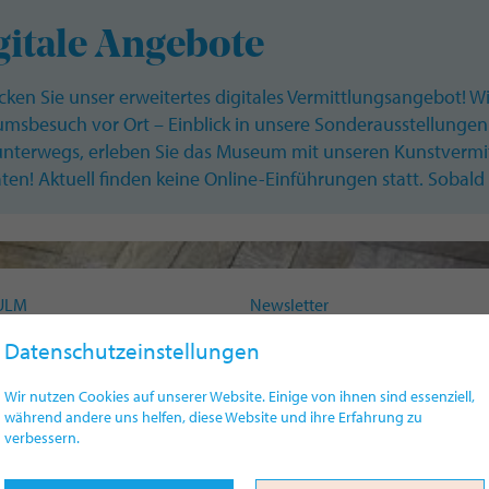
gitale Angebote
cken Sie unser erweitertes digitales Vermittlungsangebot!
msbesuch vor Ort – Einblick in unsere Sonderausstellungen
unterwegs, erleben Sie das Museum mit unseren Kunstvermitt
ten! Aktuell finden keine Online-Einführungen statt. Soba
ULM
Newsletter
 9 | 89073 Ulm
Presse
Datenschutzeinstellungen
Impressum
Datenschutz
Wir nutzen Cookies auf unserer Website. Einige von ihnen sind essenziell,
49(0)731 161-4330
Widerrufsrecht
während andere uns helfen, diese Website und ihre Erfahrung zu
eum@ulm.de
verbessern.
Erklärung Barrierefreiheit
umulm.de