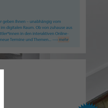
 Wir geben Ihnen – unabhängig vom
 im digitalen Raum. Ob von zuhause aus
ler*innen in den interaktiven Online-
ld neue Termine und Themen... —›
mehr