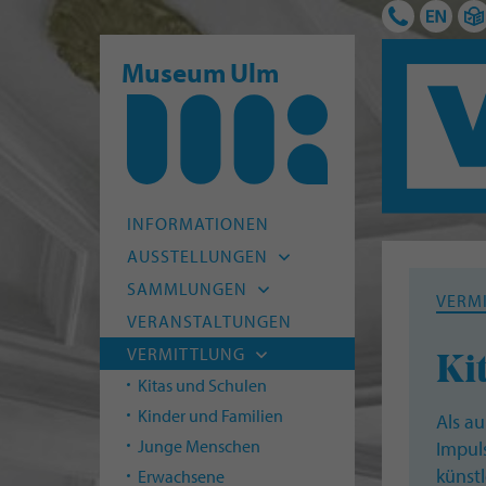
Museum Ulm
INFORMATIONEN
AUSSTELLUNGEN
Aktuell
SAMMLUNGEN
VERM
Vorschau
Archäologie
VERANSTALTUNGEN
Archiv
Alte Kunst
VERMITTLUNG
Ki
Moderne
Kitas und Schulen
HfG-Archiv
Kinder und Familien
Als au
Naturmuseum Ulm
Junge Menschen
Impuls
Museum Digital
künst
Erwachsene