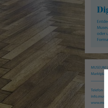
Di
Entde
Museu
oder 
Forma
MUSEUM 
Marktplatz
Telefon +
info.mus
www.muse