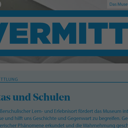
Das Muse
ITTLUNG
tas und Schulen
ßerschulischer Lern- und Erlebnisort fördert das Museum inte
e und hilft uns Geschichte und Gegenwart zu begreifen. Gem
lerischer Phänomene erkundet und die Wahrnehmung gesch