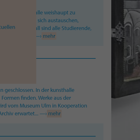
d die kunsthalle weishaupt zu
chenden können sich austauschen,
tuellen
eim Kunstknall sind alle Studierende,
 in der Stadt... —›
mehr
schlossen. In der kunsthalle
 Formen finden. Werke aus der
wird vom Museum Ulm in Kooperation
rchiv erwartet... —›
mehr