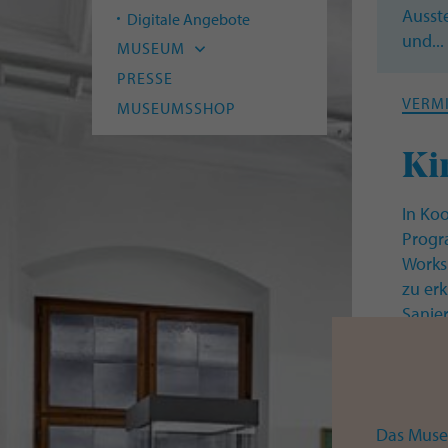
Ausst
Provenienzforschung
Digitale Angebote
und..
Restaurierung
MUSEUM
Leitbild
PRESSE
VERM
Team
MUSEUMSSHOP
Freunde
Ki
Stellenangebote
In Ko
Progr
Works
zu er
Sanie
VERM
Das Muse
Ju