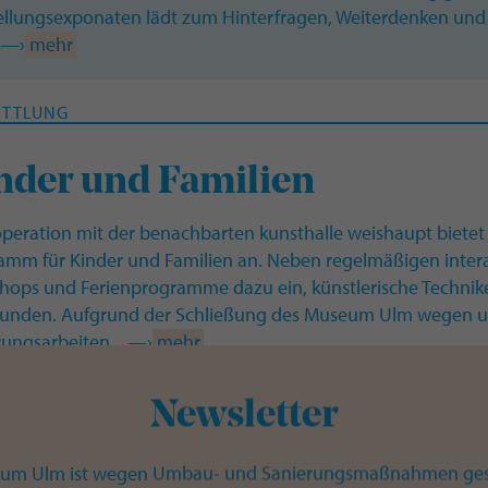
ellungsexponaten lädt zum Hinterfragen, Weiterdenken und s
. —›
mehr
ITTLUNG
nder und Familien
operation mit der benachbarten kunsthalle weishaupt biet
amm für Kinder und Familien an. Neben regelmäßigen intera
hops und Ferienprogramme dazu ein, künstlerische Techn
kunden. Aufgrund der Schließung des Museum Ulm wegen 
rungsarbeiten... —›
mehr
Newsletter
ITTLUNG
um Ulm ist wegen Umbau- und Sanierungsmaßnahmen ges
nge Menschen