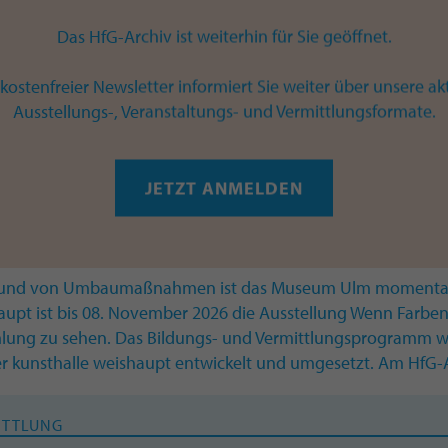
Das HfG-Archiv ist weiterhin für Sie geöffnet.
KNALL! Immer zu Semesterbeginn laden das Museum Ulm un
eiligen Führungen mit anschließendem Drink ein. Die Besu
kostenfreier Newsletter informiert Sie weiter über unsere ak
nlernen und gemeinsam Ulmer Kunst und Kultur entdecken. B
Ausstellungs-, Veranstaltungs- und Vermittlungsformate.
ildende und junge Leute, die sich für Kunst begeistern, neu
ITTLUNG
JETZT ANMELDEN
wachsene
und von Umbaumaßnahmen ist das Museum Ulm momentan ge
aupt ist bis 08. November 2026 die Ausstellung Wenn Farben
ung zu sehen. Das Bildungs- und Vermittlungsprogramm 
er kunsthalle weishaupt entwickelt und umgesetzt. Am HfG-A
ITTLUNG