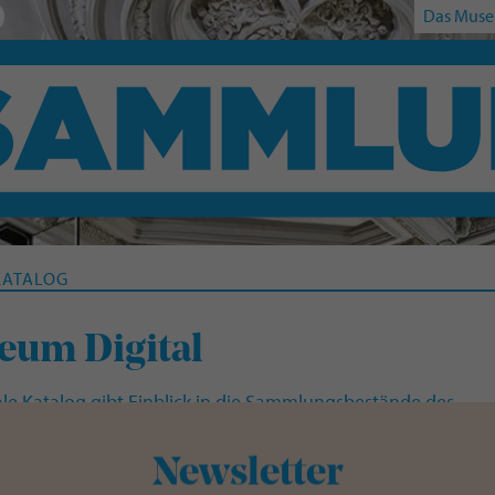
Das Muse
KATALOG
eum Digital
ale Katalog gibt Einblick in die Sammlungsbestände des
Ulm und bietet die Möglichkeit nach Objekten online zu
eren.
Newsletter