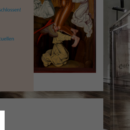
ie
chlossen!
tuellen