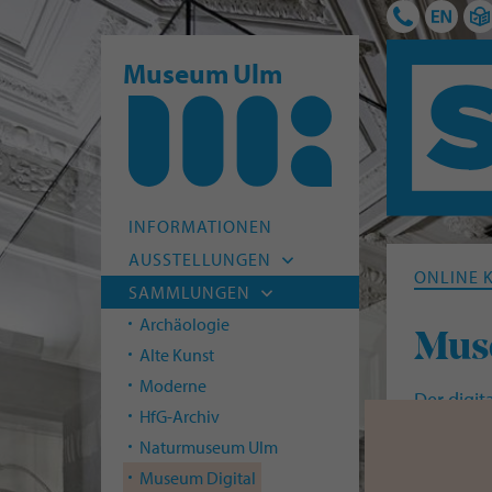
Museum Ulm
INFORMATIONEN
AUSSTELLUNGEN
ONLINE 
Aktuell
SAMMLUNGEN
Vorschau
Archäologie
Mus
Archiv
Alte Kunst
Moderne
Der digit
HfG-Archiv
Museums 
Naturmuseum Ulm
recherchi
Museum Digital