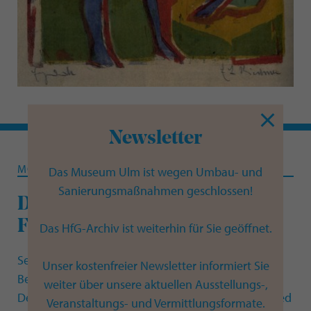
Newsletter
MODERNE
Das Museum Ulm ist wegen Umbau- und
Sanierungsmaßnahmen geschlossen!
Die Stiftung Sammlung Kurt
Fried
Das HfG-Archiv ist weiterhin für Sie geöffnet.
Seit 1978 kam es zu einer außergewöhnlichen
Unser kostenfreier Newsletter informiert Sie
Bereicherung der gesammelten modernen Kunst:
weiter über unsere aktuellen Ausstellungs-,
Der Ulmer Sammler, Publizist und Verleger Kurt Fried
Veranstaltungs- und Vermittlungsformate.