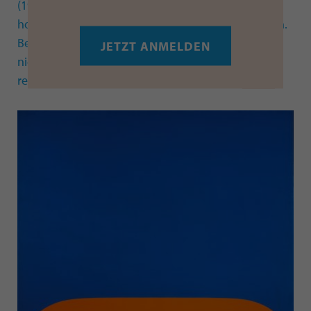
(1906–1981) schenkte dem Museum seine
hochkarätige Kunstsammlung mit rund 440 Werken.
Beginnend im Jahr 1959 stellte Kurt Fried in seiner
JETZT ANMELDEN
nicht-kommerziellen Galerie, dem „studio f“,
regelmäßig progressive Kunst aus, die... —›
mehr