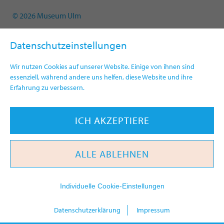
© 2026 Museum Ulm
Datenschutzeinstellungen
Wir nutzen Cookies auf unserer Website. Einige von ihnen sind
essenziell, während andere uns helfen, diese Website und ihre
Erfahrung zu verbessern.
ICH AKZEPTIERE
ALLE ABLEHNEN
Individuelle Cookie-Einstellungen
heute
Datenschutzerklärung
Impressum