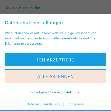
© 2026 Museum Ulm
Datenschutzeinstellungen
Wir nutzen Cookies auf unserer Website. Einige von ihnen sind
essenziell, während andere uns helfen, diese Website und ihre
Erfahrung zu verbessern.
ICH AKZEPTIERE
ALLE ABLEHNEN
Individuelle Cookie-Einstellungen
heute
Datenschutzerklärung
Impressum