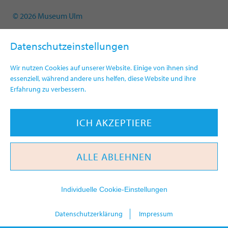
© 2026 Museum Ulm
Datenschutzeinstellungen
Wir nutzen Cookies auf unserer Website. Einige von ihnen sind
essenziell, während andere uns helfen, diese Website und ihre
Erfahrung zu verbessern.
ICH AKZEPTIERE
ALLE ABLEHNEN
Individuelle Cookie-Einstellungen
heute
Datenschutzerklärung
Impressum