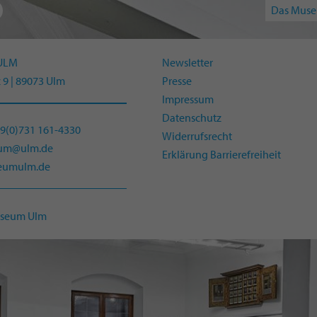
Das Muse
ULM
Newsletter
 9 | 89073 Ulm
Presse
Impressum
Datenschutz
49(0)731 161-4330
Widerrufsrecht
eum@ulm.de
Erklärung Barrierefreiheit
umulm.de
useum Ulm