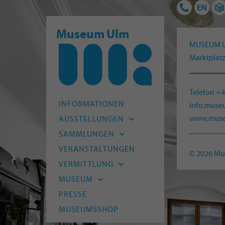
Museum Ulm
MUSEUM 
Marktplatz
Telefon +
INFORMATIONEN
info.mus
www.muse
AUSSTELLUNGEN
Aktuell
SAMMLUNGEN
Vorschau
Archäologie
VERANSTALTUNGEN
© 2026 M
Archiv
Alte Kunst
VERMITTLUNG
Moderne
Kitas und Schulen
MUSEUM
HfG-Archiv
Kinder und Familien
Leitbild
PRESSE
Naturmuseum Ulm
Junge Menschen
Team
MUSEUMSSHOP
Museum Digital
Erwachsene
Freunde