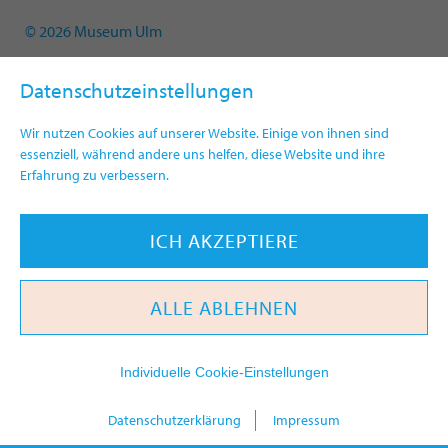
© 2026 Museum Ulm
Datenschutzeinstellungen
Wir nutzen Cookies auf unserer Website. Einige von ihnen sind
essenziell, während andere uns helfen, diese Website und ihre
Erfahrung zu verbessern.
ICH AKZEPTIERE
ALLE ABLEHNEN
Individuelle Cookie-Einstellungen
heute
Datenschutzerklärung
Impressum