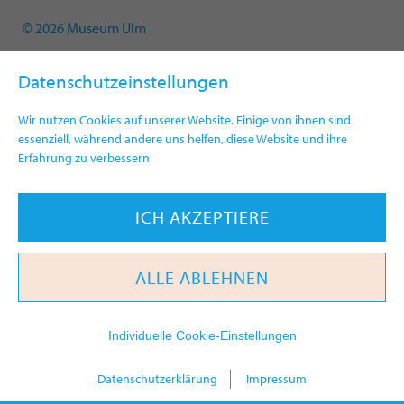
© 2026 Museum Ulm
Datenschutzeinstellungen
Wir nutzen Cookies auf unserer Website. Einige von ihnen sind
essenziell, während andere uns helfen, diese Website und ihre
Erfahrung zu verbessern.
ICH AKZEPTIERE
ALLE ABLEHNEN
Individuelle Cookie-Einstellungen
heute
Datenschutzerklärung
Impressum