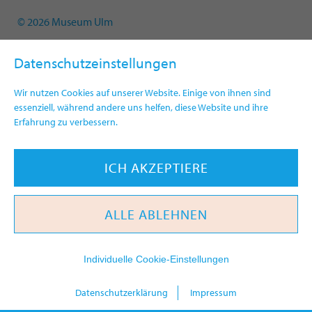
© 2026 Museum Ulm
Datenschutzeinstellungen
Wir nutzen Cookies auf unserer Website. Einige von ihnen sind
essenziell, während andere uns helfen, diese Website und ihre
Erfahrung zu verbessern.
ICH AKZEPTIERE
ALLE ABLEHNEN
Individuelle Cookie-Einstellungen
heute
Datenschutzerklärung
Impressum