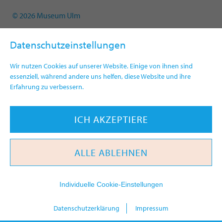
© 2026 Museum Ulm
Datenschutzeinstellungen
Wir nutzen Cookies auf unserer Website. Einige von ihnen sind
essenziell, während andere uns helfen, diese Website und ihre
Erfahrung zu verbessern.
ICH AKZEPTIERE
ALLE ABLEHNEN
Individuelle Cookie-Einstellungen
heute
Datenschutzerklärung
Impressum