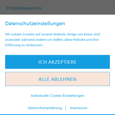
© 2026 Museum Ulm
Datenschutzeinstellungen
Wir nutzen Cookies auf unserer Website. Einige von ihnen sind
essenziell, während andere uns helfen, diese Website und ihre
Erfahrung zu verbessern.
ICH AKZEPTIERE
ALLE ABLEHNEN
Individuelle Cookie-Einstellungen
heute
Datenschutzerklärung
Impressum