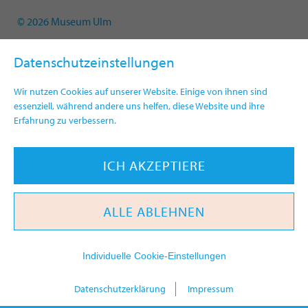
© 2026 Museum Ulm
Datenschutzeinstellungen
Wir nutzen Cookies auf unserer Website. Einige von ihnen sind
essenziell, während andere uns helfen, diese Website und ihre
Erfahrung zu verbessern.
ICH AKZEPTIERE
ALLE ABLEHNEN
Individuelle Cookie-Einstellungen
heute
Datenschutzerklärung
Impressum