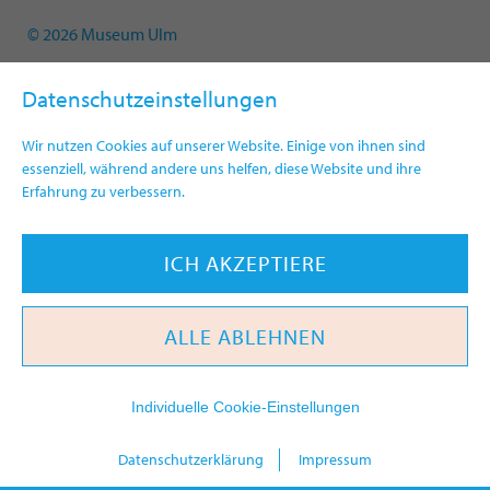
© 2026 Museum Ulm
Datenschutzeinstellungen
Wir nutzen Cookies auf unserer Website. Einige von ihnen sind
essenziell, während andere uns helfen, diese Website und ihre
Erfahrung zu verbessern.
ICH AKZEPTIERE
ALLE ABLEHNEN
Individuelle Cookie-Einstellungen
heute
Datenschutzerklärung
Impressum