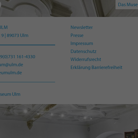
Das Muse
ULM
Newsletter
 9 | 89073 Ulm
Presse
Impressum
Datenschutz
49(0)731 161-4330
Widerrufsrecht
eum@ulm.de
Erklärung Barrierefreiheit
umulm.de
useum Ulm