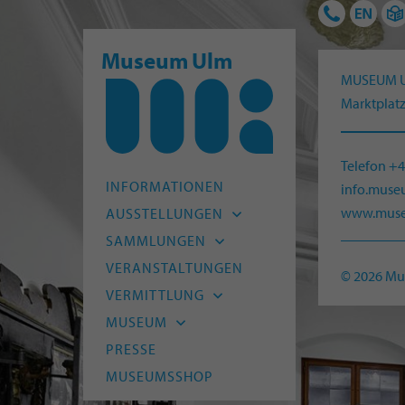
Museum Ulm
MUSEUM 
Marktplatz
Telefon +
INFORMATIONEN
info.mus
www.muse
AUSSTELLUNGEN
Aktuell
SAMMLUNGEN
Vorschau
Archäologie
VERANSTALTUNGEN
© 2026 M
Archiv
Alte Kunst
VERMITTLUNG
Moderne
Kitas und Schulen
MUSEUM
HfG-Archiv
Kinder und Familien
Leitbild
PRESSE
Naturmuseum Ulm
Junge Menschen
Team
MUSEUMSSHOP
Museum Digital
Erwachsene
Freunde