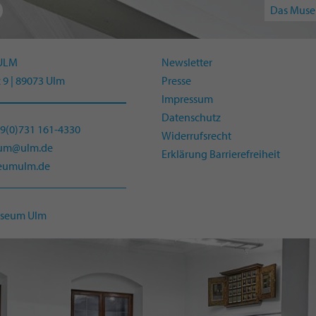
Das Muse
ULM
Newsletter
 9 | 89073 Ulm
Presse
Impressum
Datenschutz
49(0)731 161-4330
Widerrufsrecht
eum@ulm.de
Erklärung Barrierefreiheit
umulm.de
useum Ulm