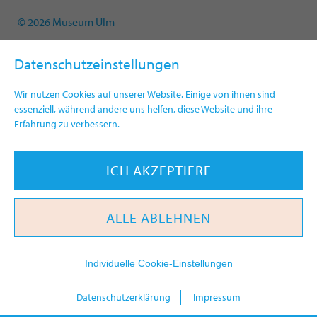
© 2026 Museum Ulm
Datenschutzeinstellungen
Wir nutzen Cookies auf unserer Website. Einige von ihnen sind
essenziell, während andere uns helfen, diese Website und ihre
Erfahrung zu verbessern.
ICH AKZEPTIERE
ALLE ABLEHNEN
Individuelle Cookie-Einstellungen
heute
Datenschutzerklärung
Impressum