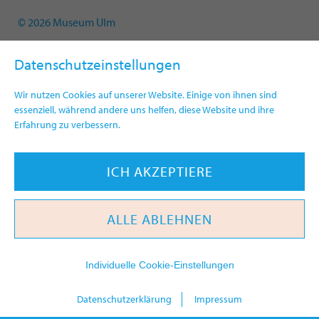
© 2026 Museum Ulm
Datenschutzeinstellungen
Wir nutzen Cookies auf unserer Website. Einige von ihnen sind
essenziell, während andere uns helfen, diese Website und ihre
Erfahrung zu verbessern.
ICH AKZEPTIERE
ALLE ABLEHNEN
Individuelle Cookie-Einstellungen
heute
Datenschutzerklärung
Impressum