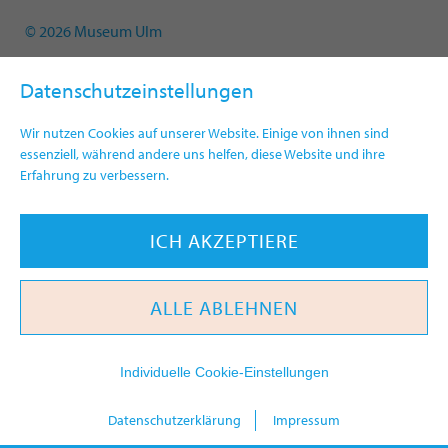
© 2026 Museum Ulm
Datenschutzeinstellungen
Wir nutzen Cookies auf unserer Website. Einige von ihnen sind
essenziell, während andere uns helfen, diese Website und ihre
Erfahrung zu verbessern.
ICH AKZEPTIERE
ALLE ABLEHNEN
Individuelle Cookie-Einstellungen
heute
Datenschutzerklärung
Impressum