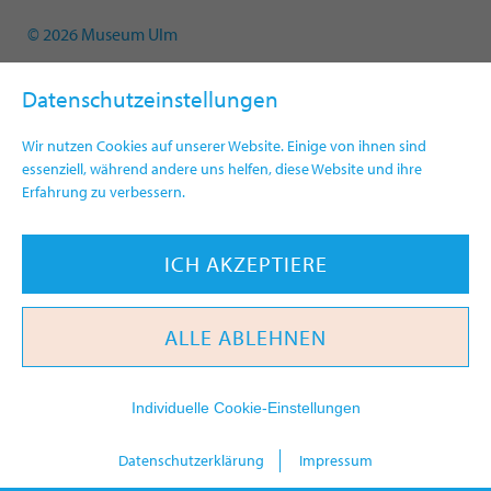
© 2026 Museum Ulm
Datenschutzeinstellungen
Wir nutzen Cookies auf unserer Website. Einige von ihnen sind
essenziell, während andere uns helfen, diese Website und ihre
Erfahrung zu verbessern.
ICH AKZEPTIERE
ALLE ABLEHNEN
Individuelle Cookie-Einstellungen
heute
Datenschutzerklärung
Impressum