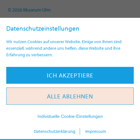
© 2026 Museum Ulm
Datenschutzeinstellungen
Wir nutzen Cookies auf unserer Website. Einige von ihnen sind
essenziell, während andere uns helfen, diese Website und ihre
Erfahrung zu verbessern.
ICH AKZEPTIERE
ALLE ABLEHNEN
Individuelle Cookie-Einstellungen
heute
Datenschutzerklärung
Impressum