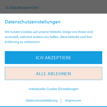
© 2026 Museum Ulm
Datenschutzeinstellungen
Wir nutzen Cookies auf unserer Website. Einige von ihnen sind
essenziell, während andere uns helfen, diese Website und ihre
Erfahrung zu verbessern.
ICH AKZEPTIERE
ALLE ABLEHNEN
Individuelle Cookie-Einstellungen
heute
Datenschutzerklärung
Impressum