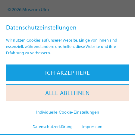
© 2026 Museum Ulm
Datenschutzeinstellungen
Wir nutzen Cookies auf unserer Website. Einige von ihnen sind
essenziell, während andere uns helfen, diese Website und ihre
Erfahrung zu verbessern.
ICH AKZEPTIERE
ALLE ABLEHNEN
Individuelle Cookie-Einstellungen
heute
Datenschutzerklärung
Impressum