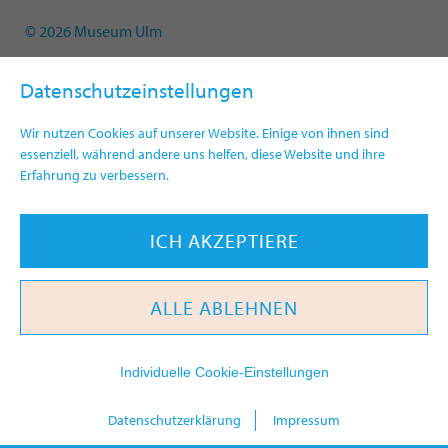
© 2026 Museum Ulm
Datenschutzeinstellungen
Wir nutzen Cookies auf unserer Website. Einige von ihnen sind
essenziell, während andere uns helfen, diese Website und ihre
Erfahrung zu verbessern.
ICH AKZEPTIERE
ALLE ABLEHNEN
Individuelle Cookie-Einstellungen
heute
Datenschutzerklärung
Impressum