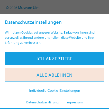
© 2026 Museum Ulm
Datenschutzeinstellungen
Wir nutzen Cookies auf unserer Website. Einige von ihnen sind
essenziell, während andere uns helfen, diese Website und ihre
Erfahrung zu verbessern.
ICH AKZEPTIERE
ALLE ABLEHNEN
Individuelle Cookie-Einstellungen
heute
Datenschutzerklärung
Impressum