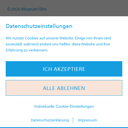
© 2026 Museum Ulm
Datenschutzeinstellungen
Wir nutzen Cookies auf unserer Website. Einige von ihnen sind
essenziell, während andere uns helfen, diese Website und ihre
Erfahrung zu verbessern.
ICH AKZEPTIERE
ALLE ABLEHNEN
Individuelle Cookie-Einstellungen
heute
Datenschutzerklärung
Impressum