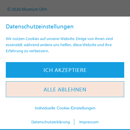
© 2026 Museum Ulm
Datenschutzeinstellungen
Wir nutzen Cookies auf unserer Website. Einige von ihnen sind
essenziell, während andere uns helfen, diese Website und ihre
Erfahrung zu verbessern.
ICH AKZEPTIERE
ALLE ABLEHNEN
Individuelle Cookie-Einstellungen
heute
Datenschutzerklärung
Impressum