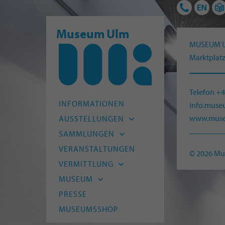
Museum Ulm
MUSEUM 
Marktplatz
Telefon +
INFORMATIONEN
info.mus
www.muse
AUSSTELLUNGEN
Aktuell
SAMMLUNGEN
Vorschau
Archäologie
VERANSTALTUNGEN
© 2026 M
Archiv
Alte Kunst
VERMITTLUNG
Moderne
Kitas und Schulen
MUSEUM
HfG-Archiv
Kinder und Familien
Leitbild
PRESSE
Naturmuseum Ulm
Junge Menschen
Team
MUSEUMSSHOP
Museum Digital
Erwachsene
Freunde