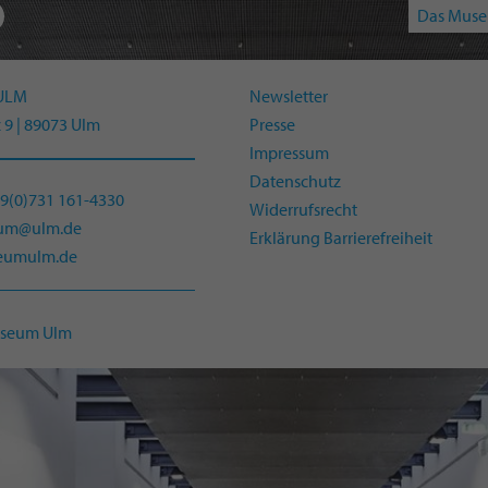
Das Muse
ULM
Newsletter
 9 | 89073 Ulm
Presse
Impressum
Datenschutz
49(0)731 161-4330
Widerrufsrecht
eum@ulm.de
Erklärung Barrierefreiheit
umulm.de
useum Ulm