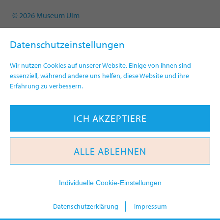
© 2026 Museum Ulm
Datenschutzeinstellungen
Wir nutzen Cookies auf unserer Website. Einige von ihnen sind
essenziell, während andere uns helfen, diese Website und ihre
Erfahrung zu verbessern.
ICH AKZEPTIERE
ALLE ABLEHNEN
Individuelle Cookie-Einstellungen
heute
Datenschutzerklärung
Impressum