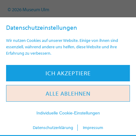
© 2026 Museum Ulm
Datenschutzeinstellungen
Wir nutzen Cookies auf unserer Website. Einige von ihnen sind
essenziell, während andere uns helfen, diese Website und ihre
Erfahrung zu verbessern.
ICH AKZEPTIERE
ALLE ABLEHNEN
Individuelle Cookie-Einstellungen
heute
Datenschutzerklärung
Impressum