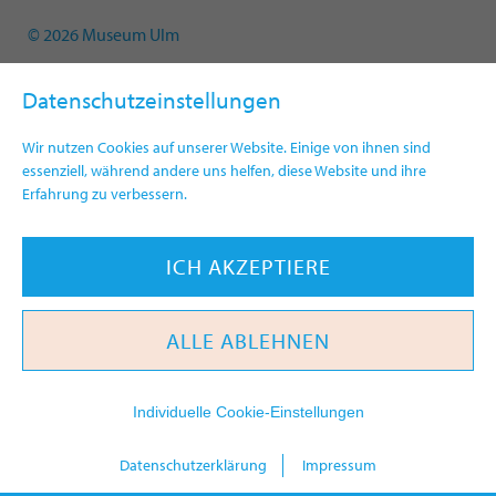
© 2026 Museum Ulm
Datenschutzeinstellungen
Wir nutzen Cookies auf unserer Website. Einige von ihnen sind
essenziell, während andere uns helfen, diese Website und ihre
Erfahrung zu verbessern.
ICH AKZEPTIERE
ALLE ABLEHNEN
Individuelle Cookie-Einstellungen
heute
Datenschutzerklärung
Impressum