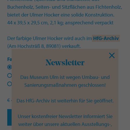
Buchenholz, Seiten- und Sitzflächen aus Fichtenholz,
bietet der Ulmer Hocker eine solide Konstruktion.
44 x 39,5 x 29,5 cm, 2,1 kg; ansprechend verpackt
Der farbige Ulmer Hocker wird auch im
HfG-Archiv
(Am Hochsträß 8, 89081) verkauft.
Farbauswahl
Newsletter
Himmelblau
Lila - LIMITED EDITION
Zitronengelb
Feuerrot
Das Museum Ulm ist wegen Umbau- und
Rosa - LIMITED EDITION
Sanierungsmaßnahmen geschlossen!
€ 435 inkl. 19% MwSt. + Versand
Das HfG-Archiv ist weiterhin für Sie geöffnet.
Unser kostenfreier Newsletter informiert Sie
JETZT BESTELLEN
weiter über unsere aktuellen Ausstellungs-,