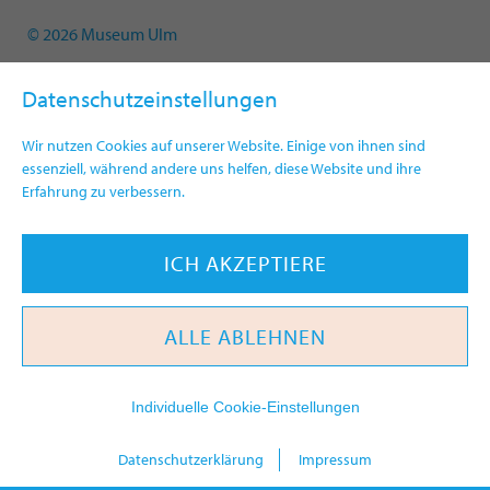
© 2026 Museum Ulm
Datenschutzeinstellungen
Wir nutzen Cookies auf unserer Website. Einige von ihnen sind
essenziell, während andere uns helfen, diese Website und ihre
Erfahrung zu verbessern.
ICH AKZEPTIERE
ALLE ABLEHNEN
Individuelle Cookie-Einstellungen
heute
Datenschutzerklärung
Impressum