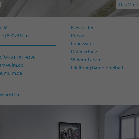
Das Muse
ULM
Newsletter
 9 | 89073 Ulm
Presse
Impressum
Datenschutz
49(0)731 161-4330
Widerrufsrecht
eum@ulm.de
Erklärung Barrierefreiheit
umulm.de
useum Ulm