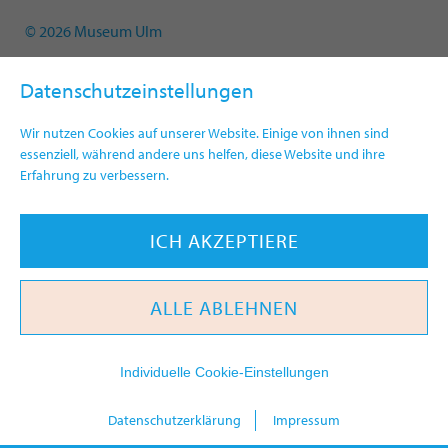
© 2026 Museum Ulm
Datenschutzeinstellungen
Wir nutzen Cookies auf unserer Website. Einige von ihnen sind
essenziell, während andere uns helfen, diese Website und ihre
Erfahrung zu verbessern.
ICH AKZEPTIERE
ALLE ABLEHNEN
Individuelle Cookie-Einstellungen
heute
Datenschutzerklärung
Impressum