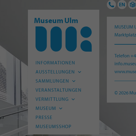
Museum Ulm
MUSEUM 
Marktplatz
Telefon +
INFORMATIONEN
info.mus
www.muse
AUSSTELLUNGEN
Aktuell
SAMMLUNGEN
Vorschau
Archäologie
VERANSTALTUNGEN
© 2026 M
Archiv
Alte Kunst
VERMITTLUNG
Moderne
Kitas und Schulen
MUSEUM
HfG-Archiv
Kinder und Familien
Leitbild
PRESSE
Naturmuseum Ulm
Junge Menschen
Team
MUSEUMSSHOP
Museum Digital
Erwachsene
Freunde