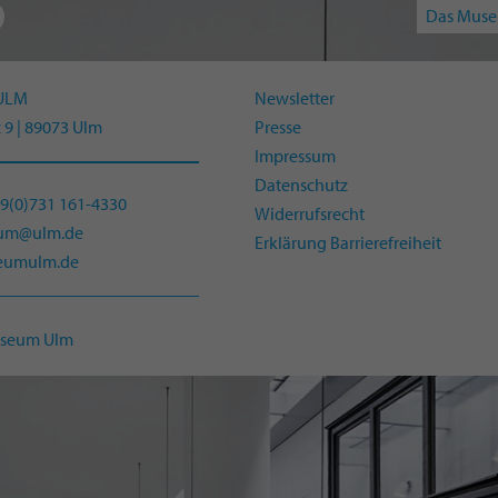
Das Muse
ULM
Newsletter
 9 | 89073 Ulm
Presse
Impressum
Datenschutz
49(0)731 161-4330
Widerrufsrecht
eum@ulm.de
Erklärung Barrierefreiheit
umulm.de
useum Ulm