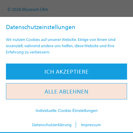
© 2026 Museum Ulm
Datenschutzeinstellungen
Wir nutzen Cookies auf unserer Website. Einige von ihnen sind
essenziell, während andere uns helfen, diese Website und ihre
Erfahrung zu verbessern.
ICH AKZEPTIERE
ALLE ABLEHNEN
Individuelle Cookie-Einstellungen
heute
Datenschutzerklärung
Impressum