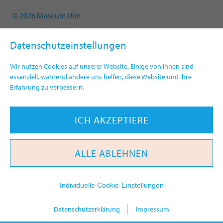
© 2026 Museum Ulm
Datenschutzeinstellungen
Wir nutzen Cookies auf unserer Website. Einige von ihnen sind
essenziell, während andere uns helfen, diese Website und ihre
Erfahrung zu verbessern.
ICH AKZEPTIERE
ALLE ABLEHNEN
Individuelle Cookie-Einstellungen
heute
Datenschutzerklärung
Impressum