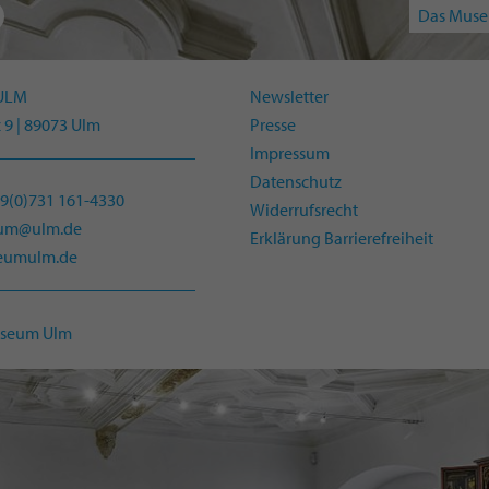
Das Muse
ULM
Newsletter
 9 | 89073 Ulm
Presse
Impressum
Datenschutz
49(0)731 161-4330
Widerrufsrecht
eum@ulm.de
Erklärung Barrierefreiheit
umulm.de
useum Ulm