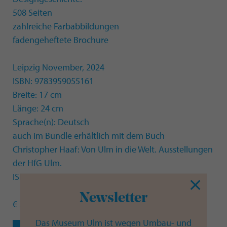
508 Seiten
zahlreiche Farbabbildungen
fadengeheftete Brochure
Leipzig November, 2024
ISBN: 9783959055161
Breite: 17 cm
Länge: 24 cm
Sprache(n): Deutsch
auch im Bundle erhältlich mit dem Buch
Christopher Haaf: Von Ulm in die Welt. Ausstellungen
der HfG Ulm.
ISBN: 9783959055161
Newsletter
€ 36,00 inkl. 7% MwSt. + Versand
Das Museum Ulm ist wegen Umbau- und