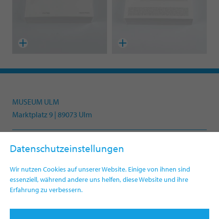
MUSEUM ULM
Marktplatz 9 | 89073 Ulm
Datenschutzeinstellungen
Telefon +49(0)731 161-4330
info.museum@ulm.de
Wir nutzen Cookies auf unserer Website. Einige von ihnen sind
www.museumulm.de
essenziell, während andere uns helfen, diese Website und ihre
Erfahrung zu verbessern.
Newsletter